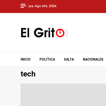
Skip
jue. Ago 6th, 2026
to
content
INICIO
POLÍTICA
SALTA
NACIONALES
tech