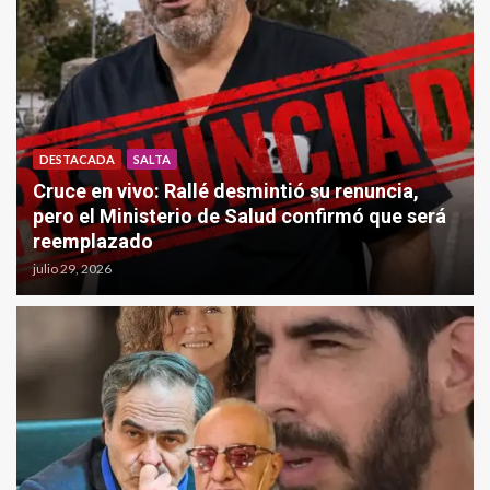
DESTACADA
POLÍTICA
SALTA
Marinaro contraataca: denunció a Orozco por
‘difamación y violencia de género’ y anticipó
una batalla judicial
julio 28, 2026