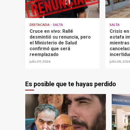
DESTACADA
SALTA
SALTA
Cruce en vivo: Rallé
Crisis en
desmintió su renuncia, pero
estafa im
el Ministerio de Salud
mientras
confirmó que será
cancelaci
reemplazado
incertid
julio 29, 2026
julio 28, 202
Es posible que te hayas perdido