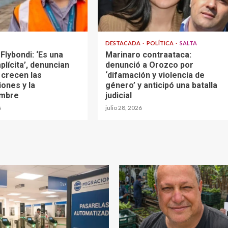
DESTACADA
POLÍTICA
SALTA
 Flybondi: ‘Es una
Marinaro contraataca:
plícita’, denuncian
denunció a Orozco por
 crecen las
‘difamación y violencia de
ones y la
género’ y anticipó una batalla
umbre
judicial
6
julio 28, 2026