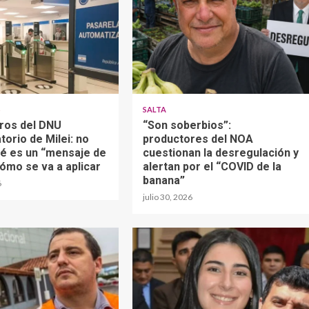
S
SALTA
gros del DNU
“Son soberbios”:
torio de Milei: no
productores del NOA
ué es un “mensaje de
cuestionan la desregulación y
cómo se va a aplicar
alertan por el “COVID de la
banana”
6
julio 30, 2026