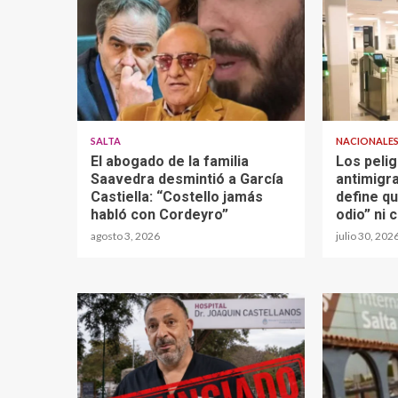
SALTA
NACIONALE
El abogado de la familia
Los peli
Saavedra desmintió a García
antimigra
Castiella: “Costello jamás
define q
habló con Cordeyro”
odio” ni 
agosto 3, 2026
julio 30, 202