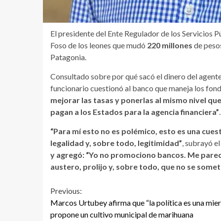
El presidente del Ente Regulador de los Servicios P
Foso de los leones que mudó
220 millones
de pesos
Patagonia.
Consultado sobre por qué sacó el dinero del agente 
funcionario cuestionó al banco que maneja los fon
mejorar las tasas y ponerlas al mismo nivel que
pagan a los Estados para la agencia financiera”
.
“Para mí esto no es polémico, esto es una cues
legalidad y, sobre todo, legitimidad”
, subrayó el
y agregó: “Yo no promociono bancos. Me parece
austero, prolijo y, sobre todo, que no se somete
Continue
Previous:
Marcos Urtubey afirma que “la política es una mier
Reading
propone un cultivo municipal de marihuana