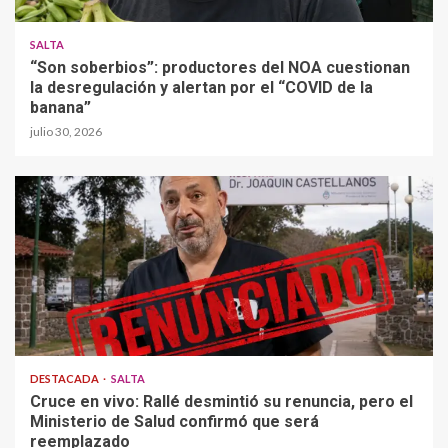
SALTA
“Son soberbios”: productores del NOA cuestionan
la desregulación y alertan por el “COVID de la
banana”
julio 30, 2026
DESTACADA
SALTA
Cruce en vivo: Rallé desmintió su renuncia, pero el
Ministerio de Salud confirmó que será
reemplazado