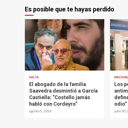
Es posible que te hayas perdido
SALTA
NACION
El abogado de la familia
Los p
Saavedra desmintió a García
antim
Castiella: “Costello jamás
defin
habló con Cordeyro”
odio”
agosto 3, 2026
julio 30,