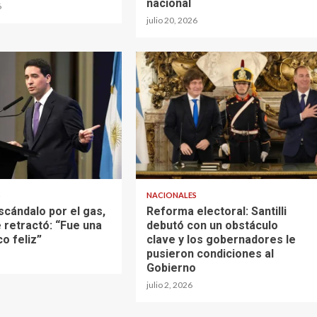
nacional
6
julio 20, 2026
S
NACIONALES
scándalo por el gas,
Reforma electoral: Santilli
 retractó: “Fue una
debutó con un obstáculo
o feliz”
clave y los gobernadores le
pusieron condiciones al
Gobierno
julio 2, 2026