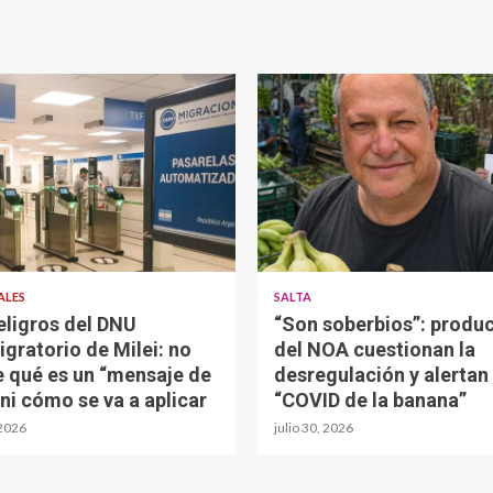
ALES
SALTA
eligros del DNU
“Son soberbios”: produ
igratorio de Milei: no
del NOA cuestionan la
e qué es un “mensaje de
desregulación y alertan 
 ni cómo se va a aplicar
“COVID de la banana”
 2026
julio 30, 2026