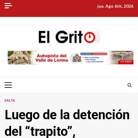
Skip
jue. Ago 6th, 2026
to
content
Primary
Menu
SALTA
Luego de la detención
del “trapito”,