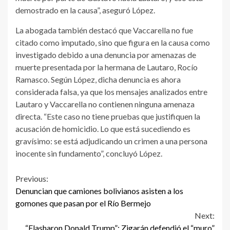
demostrado en la causa”, aseguró López.
La abogada también destacó que Vaccarella no fue
citado como imputado, sino que figura en la causa como
investigado debido a una denuncia por amenazas de
muerte presentada por la hermana de Lautaro, Rocío
Ramasco. Según López, dicha denuncia es ahora
considerada falsa, ya que los mensajes analizados entre
Lautaro y Vaccarella no contienen ninguna amenaza
directa. “Este caso no tiene pruebas que justifiquen la
acusación de homicidio. Lo que está sucediendo es
gravísimo: se está adjudicando un crimen a una persona
inocente sin fundamento”, concluyó López.
Continue
Previous:
Denuncian que camiones bolivianos asisten a los
Reading
gomones que pasan por el Río Bermejo
Next:
“Flasharon Donald Trump”: Zigarán defendió el “muro”