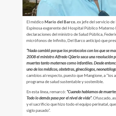
El médico
Mario del Barco
, ex jefe del servicio 
Espinosa exgerente del Hospital Público Materno In
declaraciones del ministro de Salud Pública, Federi
micrófonos de Infinito, Del Barco anticipó que pres
“
Nada cambió porque los protocolos con los que se m
2008 el ministro Alfredo Qüerio saca una resolución pa
muertes tanto maternas como infantiles. Desde entonc
uno de los médicos, obstetras, ginecólogos, neonatólog
cambios al respecto, puesto que Mangione, a “los as
programa de salud sustentable y sostenible.
En esta línea, remarcó:
“Cuando hablamos de muertes 
Todo lo demás pasa por el nivel de vida”
. Ofuscado, as
y el sacrificio que hizo todo el equipo perinatal, qu
siglo pasado”.