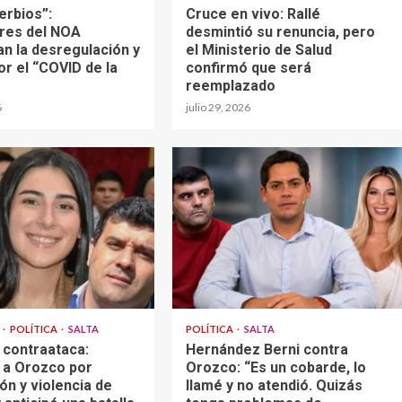
erbios”:
Cruce en vivo: Rallé
res del NOA
desmintió su renuncia, pero
an la desregulación y
el Ministerio de Salud
or el “COVID de la
confirmó que será
reemplazado
6
julio 29, 2026
A
POLÍTICA
SALTA
POLÍTICA
SALTA
 contraataca:
Hernández Berni contra
 a Orozco por
Orozco: “Es un cobarde, lo
ón y violencia de
llamé y no atendió. Quizás