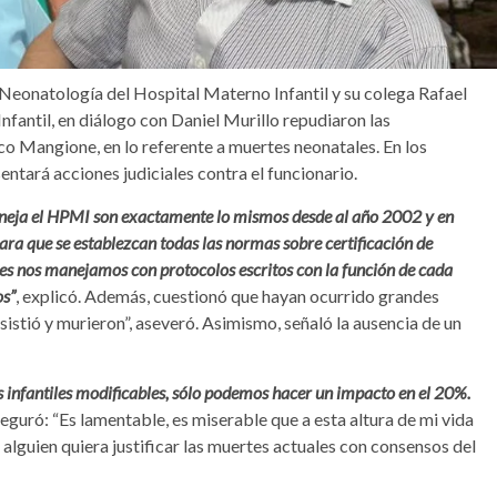
de Neonatología del Hospital Materno Infantil y su colega Rafael
fantil, en diálogo con Daniel Murillo repudiaron las
co Mangione, en lo referente a muertes neonatales. En los
entará acciones judiciales contra el funcionario.
aneja el HPMI son exactamente lo mismos desde al año 2002 y en
ra que se establezcan todas las normas sobre certificación de
es nos manejamos con protocolos escritos con la función de cada
os”
, explicó. Además, cuestionó que hayan ocurrido grandes
istió y murieron”, aseveró. Asimismo, señaló la ausencia de un
infantiles modificables, sólo podemos hacer un impacto en el 20%.
eguró: “Es lamentable, es miserable que a esta altura de mi vida
e alguien quiera justificar las muertes actuales con consensos del