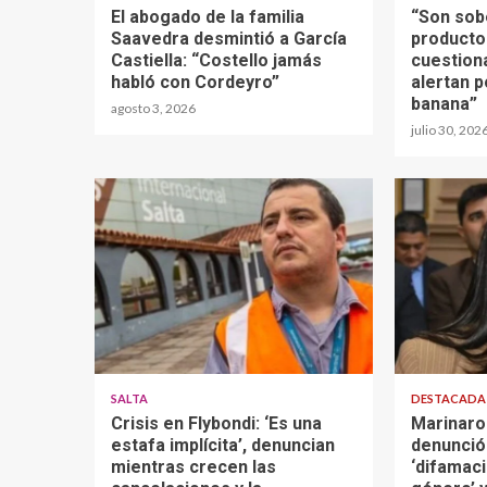
El abogado de la familia
“Son sob
Saavedra desmintió a García
producto
Castiella: “Costello jamás
cuestion
habló con Cordeyro”
alertan p
banana”
agosto 3, 2026
julio 30, 202
SALTA
DESTACAD
Crisis en Flybondi: ‘Es una
Marinaro
estafa implícita’, denuncian
denunció
mientras crecen las
‘difamaci