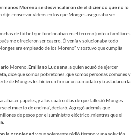
hermanos Moreno se desvincularon de él diciendo que no lo
 dijo conservar videos en los que Monges aseguraba ser
nchas de fútbol que funcionaban en el terreno junto a familiares
pués me ofrecieron ser casero. Él venía y solucionaba todo
“Monges era empleado de los Moreno”, y sostuvo que cumplía
Mario Moreno,
Emiliano Luduena
, a quien acusó de ejercer
rieta, dice que somos pobretones, que somos personas comunes y
uerte de Monges les hicieron firmar un comodato y trasladaron la
a hacer papeles, y a los cuatro días de que falleció Monges
carse el muerto de encima”, declaró. Agregó además que
illones de pesos por el suministro eléctrico, mientras que el
a.
on la propiedad
y que solamente pidió tiempo y una solución