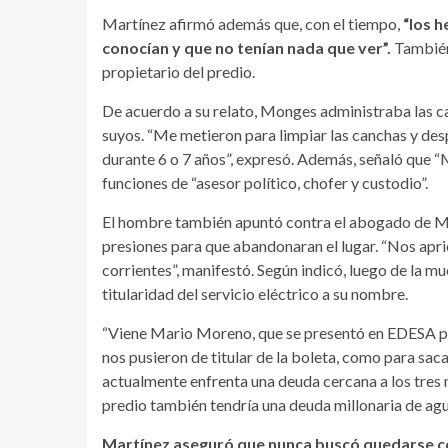
Martínez afirmó además que, con el tiempo,
“los 
conocían y que no tenían nada que ver”.
También
propietario del predio.
De acuerdo a su relato, Monges administraba las ca
suyos. “Me metieron para limpiar las canchas y des
durante 6 o 7 años”, expresó. Además, señaló que 
funciones de “asesor político, chofer y custodio”.
El hombre también apuntó contra el abogado de 
presiones para que abandonaran el lugar. “Nos ap
corrientes”, manifestó. Según indicó, luego de la m
titularidad del servicio eléctrico a su nombre.
“Viene Mario Moreno, que se presentó en EDESA par
nos pusieron de titular de la boleta, como para sa
actualmente enfrenta una deuda cercana a los tres m
predio también tendría una deuda millonaria de agu
Martínez aseguró que nunca buscó quedarse c