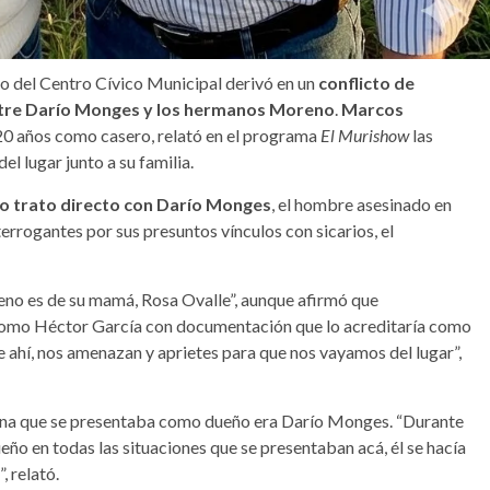
do del Centro Cívico Municipal derivó en un
conflicto de
ntre Darío Monges y los hermanos Moreno
.
Marcos
 20 años como casero, relató en el programa
El Murishow
las
l lugar junto a su familia.
o trato directo con Darío Monges
, el hombre asesinado en
errogantes por sus presuntos vínculos con sicarios, el
no es de su mamá, Rosa Ovalle”, aunque afirmó que
como Héctor García con documentación que lo acreditaría como
de ahí, nos amenazan y aprietes para que nos vayamos del lugar”,
sona que se presentaba como dueño era Darío Monges. “Durante
ueño en todas las situaciones que se presentaban acá, él se hacía
, relató.