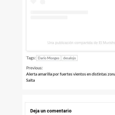
Una publicación compartida de El Muris
Tags:
Darío Monges
desalojo
Continue
Previous:
Alerta amarilla por fuertes vientos en distintas zon
Reading
Salta
Deja un comentario