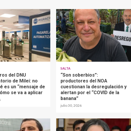
S
SALTA
gros del DNU
“Son soberbios”:
torio de Milei: no
productores del NOA
ué es un “mensaje de
cuestionan la desregulación y
cómo se va a aplicar
alertan por el “COVID de la
banana”
6
julio 30, 2026