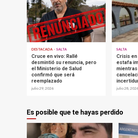
DESTACADA
SALTA
SALTA
Cruce en vivo: Rallé
Crisis en
desmintió su renuncia, pero
estafa im
el Ministerio de Salud
mientras
confirmó que será
cancelaci
reemplazado
incertid
julio 29, 2026
julio 28, 202
Es posible que te hayas perdido