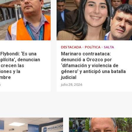
DESTACADA
POLÍTICA
SALTA
 Flybondi: ‘Es una
Marinaro contraataca:
plícita’, denuncian
denunció a Orozco por
 crecen las
‘difamación y violencia de
ones y la
género’ y anticipó una batalla
umbre
judicial
6
julio 28, 2026