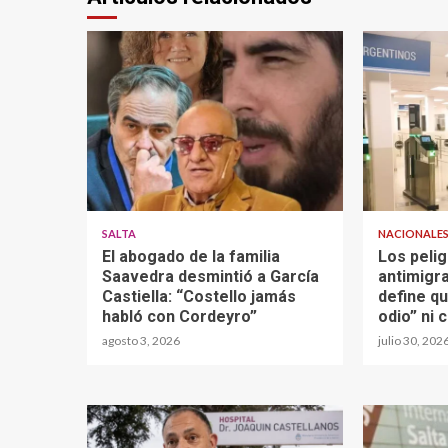
SALTA
NACIONALE
El abogado de la familia
Los peli
Saavedra desmintió a García
antimigra
Castiella: “Costello jamás
define q
habló con Cordeyro”
odio” ni 
agosto 3, 2026
julio 30, 202