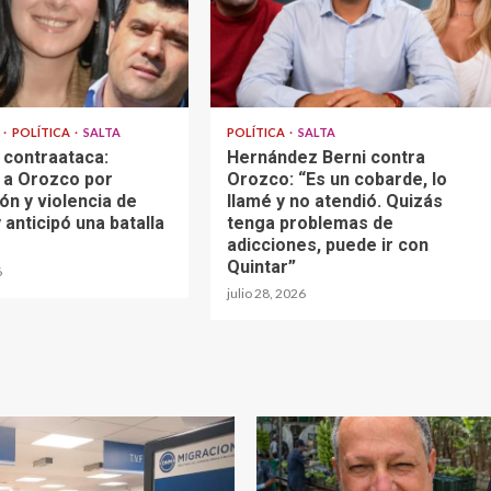
A
POLÍTICA
SALTA
POLÍTICA
SALTA
 contraataca:
Hernández Berni contra
 a Orozco por
Orozco: “Es un cobarde, lo
ón y violencia de
llamé y no atendió. Quizás
 anticipó una batalla
tenga problemas de
adicciones, puede ir con
Quintar”
6
julio 28, 2026