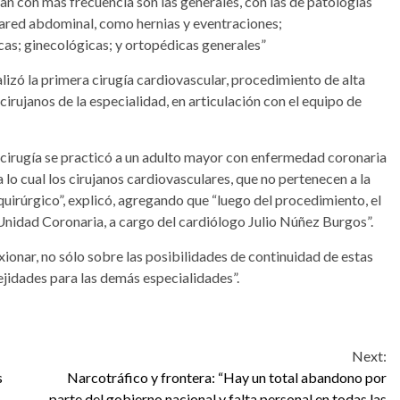
zan con más frecuencia son las generales, con las de patologías
 pared abdominal, como hernias y eventraciones;
cas; ginecológicas; y ortopédicas generales”
lizó la primera cirugía cardiovascular, procedimiento de alta
irujanos de la especialidad, en articulación con el equipo de
 cirugía se practicó a un adulto mayor con enfermedad coronaria
a lo cual los cirujanos cardiovasculares, que no pertenecen a la
 quirúrgico”, explicó, agregando que “luego del procedimiento, el
Unidad Coronaria, a cargo del cardiólogo Julio Núñez Burgos”.
ionar, no sólo sobre las posibilidades de continuidad de estas
ejidades para las demás especialidades”.
Next:
s
Narcotráfico y frontera: “Hay un total abandono por
parte del gobierno nacional y falta personal en todas las