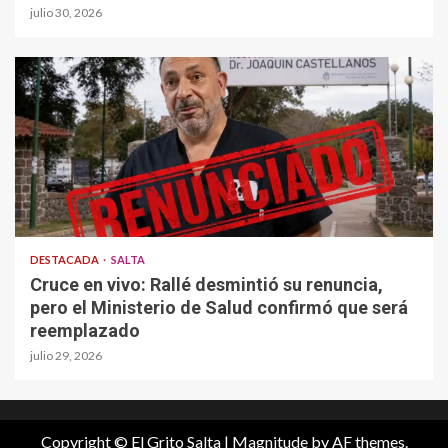
julio 30, 2026
DESTACADA
SALTA
Cruce en vivo: Rallé desmintió su renuncia,
pero el Ministerio de Salud confirmó que será
reemplazado
julio 29, 2026
Copyright © El Grito Salta
|
Magnitude
by AF themes.