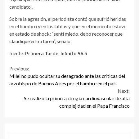
candidato”.
Sobre la agresión, el periodista contó que sufrió heridas
en el hombro y en los labios y que en el momento estuvo
en estado de shock: “sentí miedo, debo reconocer que
claudiqué en mi tarea”, señaló.
fuente:
Primera Tarde, Infinito 96.5
Continue
Previous:
Milei no pudo ocultar su desagrado ante las criticas del
Reading
arzobispo de Buenos Aires por el hambre en el país
Next:
Se realizó la primera cirugía cardiovascular de alta
complejidad en el Papa Francisco