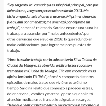
“Soy sargento. Mi camada ya es suboficial principal, pero por
defenderme, vengo con persecuciones desde 2013. Me
hicieron quedar seis años en el ascenso. Mi primer denuncia
fue a Lami por amenazas; me amenazó por dejarme sin
trabajo”
, comenzó relatando. Sardina expuso una a una las
trabas para ascender por “malos antecedentes”, por
otras denuncias que elevó en 2018; lo que redundó en
malas calificaciones, para lograr mejores puestos de
trabajo.
“Hace tres años trabajo con la subcomisario Silva Tolaba de
Ciudad del Milagro. Es atrevida, arbitraria; los robos son
tremendos en Ciudad del Milagro. Ella está encerrada en su
oficina haciendo Tik Toks”
, afirmó y compartió distintos
episodios de malos tratos que vivió en este último
tiempo. Sardina relató que comenzó a padecer estrés,
dolor cervical, vómitos y mareos, y pese a que solicitó
atención médica en su franco, le asignaban recargos.
“Tuve que pedir carpeta médica y me hicieron un informe que