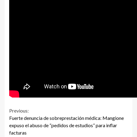
Continue
Previous:
Fuerte denuncia de sobreprestación médica: Mangione
Reading
expuso el abuso de “pedidos de estudios” para inflar
facturas