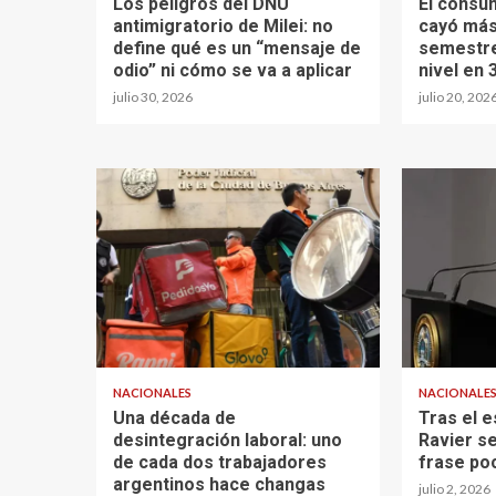
Los peligros del DNU
El consu
antimigratorio de Milei: no
cayó más
define qué es un “mensaje de
semestre
odio” ni cómo se va a aplicar
nivel en 
julio 30, 2026
julio 20, 202
NACIONALES
NACIONALE
Una década de
Tras el e
desintegración laboral: uno
Ravier se
de cada dos trabajadores
frase poc
argentinos hace changas
julio 2, 2026