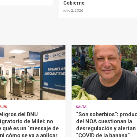
Gobierno
julio 2, 2026
ALES
SALTA
eligros del DNU
“Son soberbios”: produ
igratorio de Milei: no
del NOA cuestionan la
e qué es un “mensaje de
desregulación y alertan 
 ni cómo se va a aplicar
“COVID de la banana”