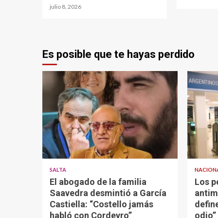
julio 8, 2026
Es posible que te hayas perdido
SALTA
NACION
El abogado de la familia
Los p
Saavedra desmintió a García
antim
Castiella: “Costello jamás
defin
habló con Cordeyro”
odio”