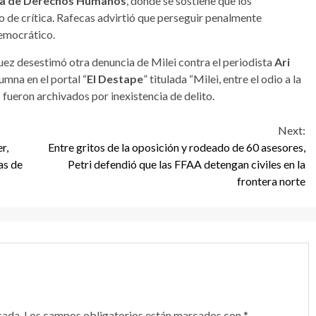
na de Derechos Humanos
, donde se sostiene que los
 de crítica. Rafecas advirtió que perseguir penalmente
democrático.
 juez desestimó otra denuncia de Milei contra el periodista
Ari
umna en el portal “
El Destape
” titulada “Milei, entre el odio a la
fueron archivados por inexistencia de delito.
Next:
r,
Entre gritos de la oposición y rodeado de 60 asesores,
as de
Petri defendió que las FFAA detengan civiles en la
frontera norte
cada.
Los campos obligatorios están marcados con
*