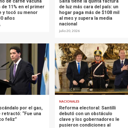
mo de carne vacuna
Salta tiene la quinta factura
 de 11% en el primer
de luz más cara del país: un
 y tocó su menor
hogar paga más de $108 mil
30 años
al mes y supera la media
nacional
6
julio 20, 2026
S
NACIONALES
scándalo por el gas,
Reforma electoral: Santilli
 retractó: “Fue una
debutó con un obstáculo
o feliz”
clave y los gobernadores le
pusieron condiciones al