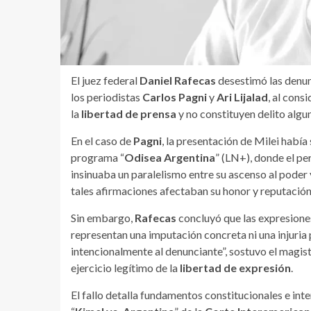
El juez federal
Daniel Rafecas
desestimó las denun
los periodistas
Carlos Pagni
y
Ari Lijalad
, al cons
la
libertad de prensa
y no constituyen delito algu
En el caso de
Pagni
, la presentación de Milei había
programa “
Odisea Argentina
” (LN+), donde el per
insinuaba un paralelismo entre su ascenso al poder 
tales afirmaciones afectaban su honor y reputación
Sin embargo,
Rafecas
concluyó que las expresiones
representan una imputación concreta ni una injuria 
intencionalmente al denunciante”, sostuvo el magist
ejercicio legítimo de la
libertad de expresión
.
El fallo detalla fundamentos constitucionales e int