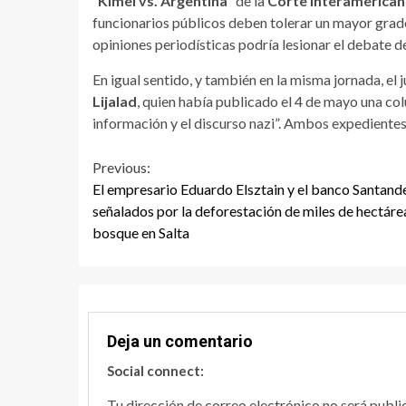
“
Kimel vs. Argentina
” de la
Corte Interamerica
funcionarios públicos deben tolerar un mayor grado
opiniones periodísticas podría lesionar el debate 
En igual sentido, y también en la misma jornada, el
Lijalad
, quien había publicado el 4 de mayo una col
información y el discurso nazi”. Ambos expedientes 
Continue
Previous:
El empresario Eduardo Elsztain y el banco Santande
Reading
señalados por la deforestación de miles de hectáre
bosque en Salta
Deja un comentario
Social connect:
Tu dirección de correo electrónico no será publi