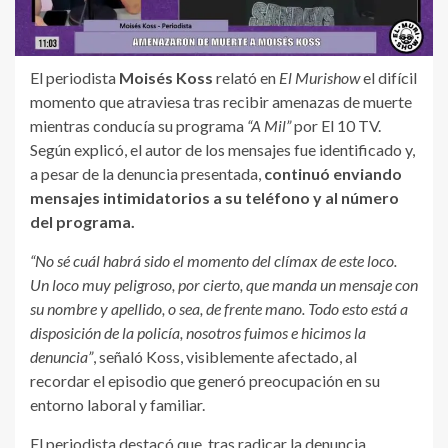
El periodista
Moisés Koss
relató en
El Murishow
el difícil
momento que atraviesa tras recibir amenazas de muerte
mientras conducía su programa
“A Mil”
por El 10 TV.
Según explicó, el autor de los mensajes fue identificado y,
a pesar de la denuncia presentada,
continuó enviando
mensajes intimidatorios a su teléfono y al número
del programa.
“No sé cuál habrá sido el momento del clímax de este loco.
Un loco muy peligroso, por cierto, que manda un mensaje con
su nombre y apellido, o sea, de frente mano. Todo esto está a
disposición de la policía, nosotros fuimos e hicimos la
denuncia”
, señaló Koss, visiblemente afectado, al
recordar el episodio que generó preocupación en su
entorno laboral y familiar.
El periodista destacó que, tras radicar la denuncia,