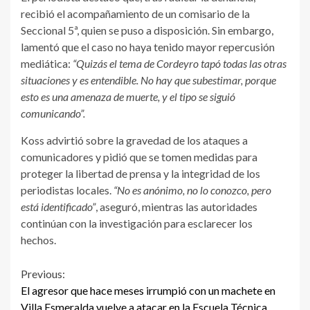
recibió el acompañamiento de un comisario de la
Seccional 5ª, quien se puso a disposición. Sin embargo,
lamentó que el caso no haya tenido mayor repercusión
mediática:
“Quizás el tema de Cordeyro tapó todas las otras
situaciones y es entendible. No hay que subestimar, porque
esto es una amenaza de muerte, y el tipo se siguió
comunicando”.
Koss advirtió sobre la gravedad de los ataques a
comunicadores y pidió que se tomen medidas para
proteger la libertad de prensa y la integridad de los
periodistas locales.
“No es anónimo, no lo conozco, pero
está identificado”
, aseguró, mientras las autoridades
continúan con la investigación para esclarecer los
hechos.
Continue
Previous:
El agresor que hace meses irrumpió con un machete en
Reading
Villa Esmeralda vuelve a atacar en la Escuela Técnica