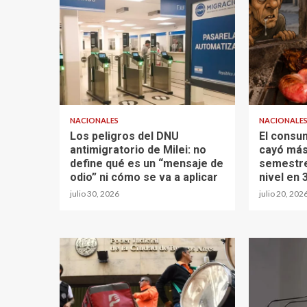
NACIONALES
NACIONALE
Los peligros del DNU
El consu
antimigratorio de Milei: no
cayó más
define qué es un “mensaje de
semestre
odio” ni cómo se va a aplicar
nivel en 
julio 30, 2026
julio 20, 202