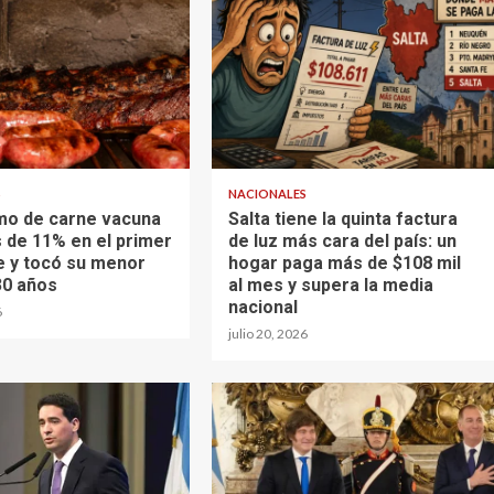
S
NACIONALES
mo de carne vacuna
Salta tiene la quinta factura
 de 11% en el primer
de luz más cara del país: un
 y tocó su menor
hogar paga más de $108 mil
30 años
al mes y supera la media
nacional
6
julio 20, 2026