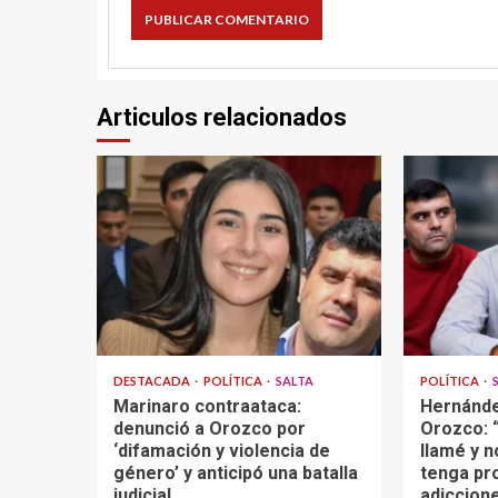
Articulos relacionados
DESTACADA
POLÍTICA
SALTA
POLÍTICA
Marinaro contraataca:
Hernánde
denunció a Orozco por
Orozco: “
‘difamación y violencia de
llamé y n
género’ y anticipó una batalla
tenga pr
judicial
adiccione