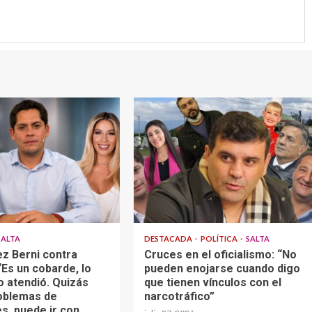
SALTA
DESTACADA
POLÍTICA
SALTA
z Berni contra
Cruces en el oficialismo: “No
Es un cobarde, lo
pueden enojarse cuando digo
o atendió. Quizás
que tienen vínculos con el
oblemas de
narcotráfico”
s, puede ir con