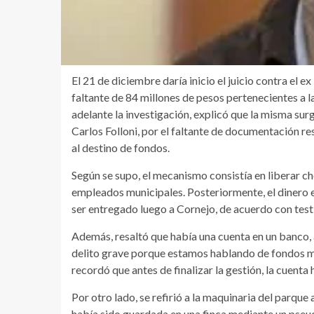
El 21 de diciembre daría inicio el juicio contra el
faltante de 84 millones de pesos pertenecientes a l
adelante la investigación, explicó que la misma surg
Carlos Folloni, por el faltante de documentación re
al destino de fondos.
Según se supo, el mecanismo consistía en liberar 
empleados municipales. Posteriormente, el dinero e
ser entregado luego a Cornejo, de acuerdo con testi
Además, resaltó que había una cuenta en un banco, 
delito grave porque estamos hablando de fondos mu
recordó que antes de finalizar la gestión, la cuenta
Por otro lado, se refirió a la maquinaria del parqu
había sido guardada en una finca mediante un pse