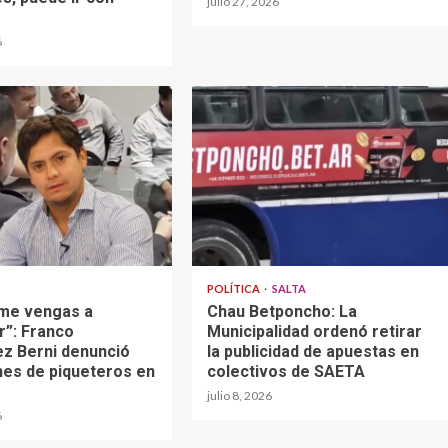
julio 27, 2026
6
POLÍTICA
SALTA
 me vengas a
Chau Betponcho: La
”: Franco
Municipalidad ordenó retirar
z Berni denunció
la publicidad de apuestas en
nes de piqueteros en
colectivos de SAETA
julio 8, 2026
6