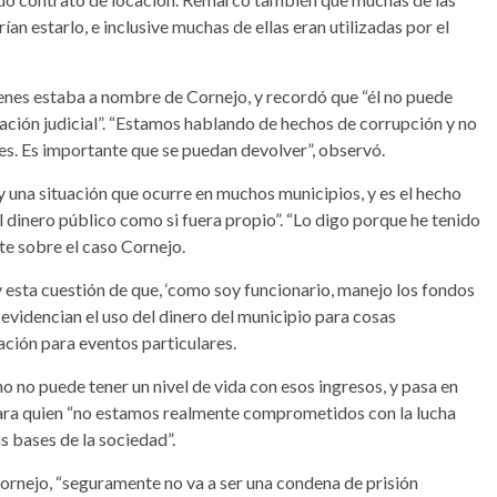
n estarlo, e inclusive muchas de ellas eran utilizadas por el
bienes estaba a nombre de Cornejo, y recordó que “él no puede
ación judicial”. “Estamos hablando de hechos de corrupción y no
nes. Es importante que se puedan devolver”, observó.
y una situación que ocurre en muchos municipios, y es el hecho
dinero público como si fuera propio”. “Lo digo porque he tenido
nte sobre el caso Cornejo.
y esta cuestión de que, ‘como soy funcionario, manejo los fondos
 evidencian el uso del dinero del municipio para cosas
ación para eventos particulares.
o no puede tener un nivel de vida con esos ingresos, y pasa en
l para quien “no estamos realmente comprometidos con la lucha
as bases de la sociedad”.
 Cornejo, “seguramente no va a ser una condena de prisión