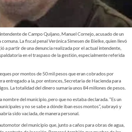
 ex intendente de Campo Quijano, Manuel Cornejo, acusado de un
a comuna. La fiscal penal Verónica Simesen de Bielke, quien llevó
ió a partir de una denuncia realizada por el actual intendente,
spaldatoria en el traspaso de la gestión, especialmente referida
cheques por montos de 50 mil pesos que eran cobrados por
ra entregado a la, por entonces, Secretaria de Hacienda para
gos. La totalidad del dinero sumaría unos 84 millones de pesos.
a nombre del municipio, pero que no estaba declarada. “Es un
nicipales y no se sabe a dónde iban esos montos”, subrayó y
 habría sido vaciada, de manera personal.
e automotor del municipio que, junto a caños para obras de agua,
udo contrato de locación. Remarcó también que muchas de las