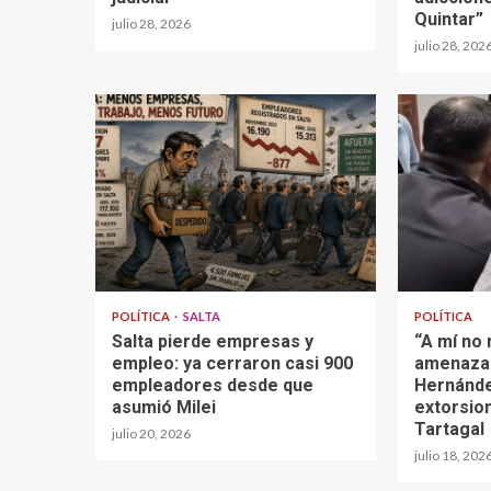
Quintar”
julio 28, 2026
julio 28, 202
POLÍTICA
SALTA
POLÍTICA
Salta pierde empresas y
“A mí no
empleo: ya cerraron casi 900
amenazar
empleadores desde que
Hernánde
asumió Milei
extorsio
Tartagal
julio 20, 2026
julio 18, 202