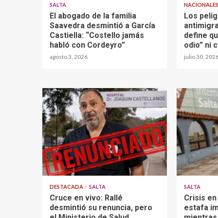
SALTA
NACIONALE
El abogado de la familia
Los peli
Saavedra desmintió a García
antimigra
Castiella: “Costello jamás
define q
habló con Cordeyro”
odio” ni 
agosto 3, 2026
julio 30, 202
DESTACADA
SALTA
SALTA
Cruce en vivo: Rallé
Crisis en
desmintió su renuncia, pero
estafa im
el Ministerio de Salud
mientras