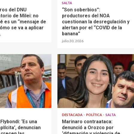
S
SALTA
gros del DNU
“Son soberbios”:
torio de Milei: no
productores del NOA
ué es un “mensaje de
cuestionan la desregulación y
cómo se va a aplicar
alertan por el “COVID de la
banana”
6
julio 30, 2026
DESTACADA
POLÍTICA
SALTA
 Flybondi: ‘Es una
Marinaro contraataca:
plícita’, denuncian
denunció a Orozco por
 crecen las
‘difamación y violencia de