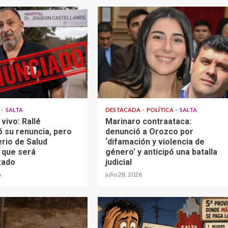
A
SALTA
DESTACADA
POLÍTICA
SALTA
vivo: Rallé
Marinaro contraataca:
ó su renuncia, pero
denunció a Orozco por
erio de Salud
‘difamación y violencia de
 que será
género’ y anticipó una batalla
zado
judicial
6
julio 28, 2026