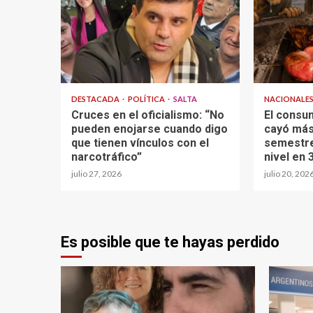
DESTACADA
POLÍTICA
SALTA
NACIONALE
Cruces en el oficialismo: “No
El consu
pueden enojarse cuando digo
cayó más
que tienen vínculos con el
semestre
narcotráfico”
nivel en 
julio 27, 2026
julio 20, 202
Es posible que te hayas perdido