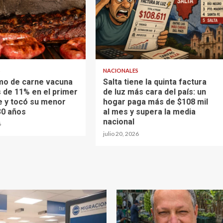
S
NACIONALES
mo de carne vacuna
Salta tiene la quinta factura
 de 11% en el primer
de luz más cara del país: un
 y tocó su menor
hogar paga más de $108 mil
30 años
al mes y supera la media
nacional
6
julio 20, 2026