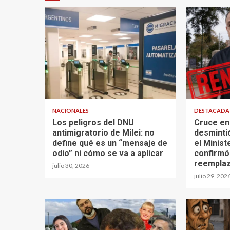
NACIONALES
DESTACAD
Los peligros del DNU
Cruce en 
antimigratorio de Milei: no
desminti
define qué es un “mensaje de
el Minist
odio” ni cómo se va a aplicar
confirmó
reempla
julio 30, 2026
julio 29, 202