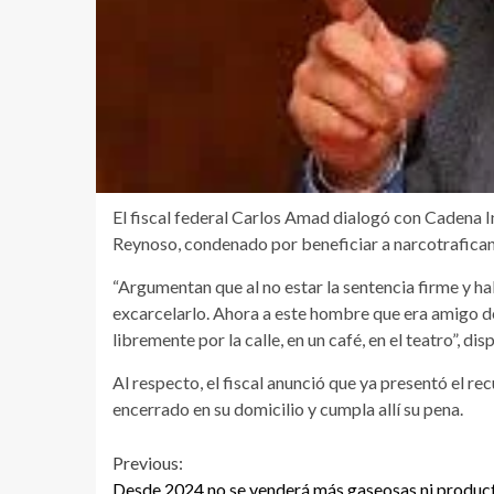
El fiscal federal Carlos Amad dialogó con Cadena Inf
Reynoso, condenado por beneficiar a narcotrafican
“Argumentan que al no estar la sentencia firme y h
excarcelarlo. Ahora a este hombre que era amigo d
libremente por la calle, en un café, en el teatro”, d
Al respecto, el fiscal anunció que ya presentó el r
encerrado en su domicilio y cumpla allí su pena.
Continue
Previous:
Desde 2024 no se venderá más gaseosas ni produc