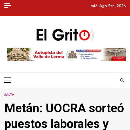
Skip
mié. Ago 5th, 2026
to
content
Primary
Menu
SALTA
Metán: UOCRA sorteó
puestos laborales y