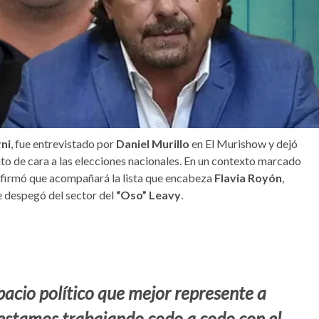
ni
, fue entrevistado por
Daniel Murillo
en El Murishow y dejó
nto de cara a las elecciones nacionales. En un contexto marcado
nfirmó que acompañará la lista que encabeza
Flavia Royón
,
se despegó del sector del
“Oso” Leavy
.
pacio político que mejor represente a
y estamos trabajando codo a codo con el