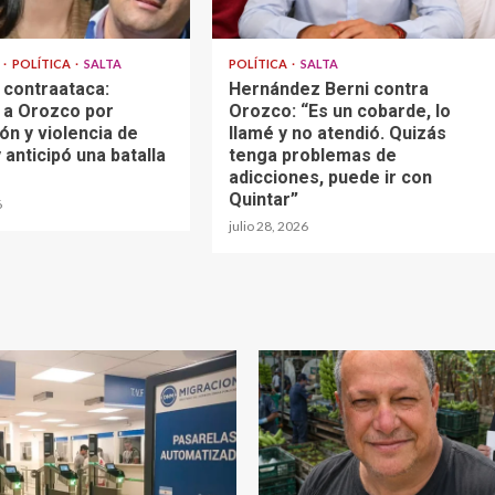
A
POLÍTICA
SALTA
POLÍTICA
SALTA
 contraataca:
Hernández Berni contra
 a Orozco por
Orozco: “Es un cobarde, lo
ón y violencia de
llamé y no atendió. Quizás
 anticipó una batalla
tenga problemas de
adicciones, puede ir con
Quintar”
6
julio 28, 2026