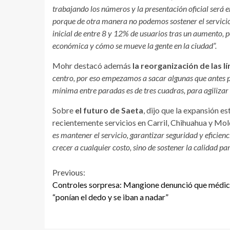
trabajando los números y la presentación oficial será en
porque de otra manera no podemos sostener el servicio
inicial de entre 8 y 12% de usuarios tras un aumento, 
económica y cómo se mueve la gente en la ciudad”.
Mohr destacó además
la reorganización de las 
centro, por eso empezamos a sacar algunas que antes p
mínima entre paradas es de tres cuadras, para agilizar e
Sobre
el futuro de Saeta
, dijo que la expansión e
recientemente servicios en Carril, Chihuahua y Mol
es mantener el servicio, garantizar seguridad y eficien
crecer a cualquier costo, sino de sostener la calidad pa
Continue
Previous:
Controles sorpresa: Mangione denunció que médi
Reading
“ponían el dedo y se iban a nadar”