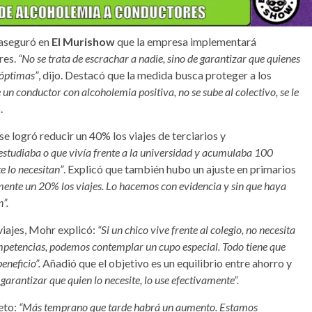
 aseguró en
El Murishow
que la empresa implementará
res.
“No se trata de escrachar a nadie, sino de garantizar que quienes
 óptimas”
, dijo. Destacó que la medida busca proteger a los
 un conductor con alcoholemia positiva, no se sube al colectivo, se le
.
e logró reducir un 40% los viajes de terciarios y
estudiaba o que vivía frente a la universidad y acumulaba 100
e lo necesitan”
. Explicó que también hubo un ajuste en primarios
nte un 20% los viajes. Lo hacemos con evidencia y sin que haya
”.
viajes, Mohr explicó:
“Si un chico vive frente al colegio, no necesita
competencias, podemos contemplar un cupo especial. Todo tiene que
eneficio”.
Añadió que el objetivo es un equilibrio entre ahorro y
 garantizar que quien lo necesite, lo use efectivamente”.
eto:
“Más temprano que tarde habrá un aumento. Estamos