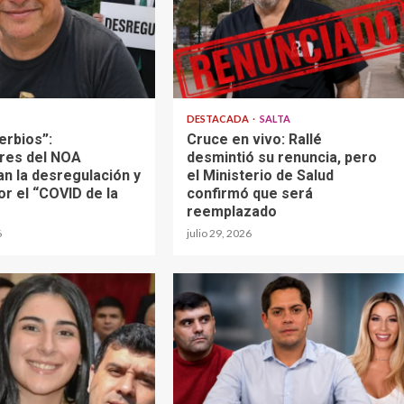
DESTACADA
SALTA
erbios”:
Cruce en vivo: Rallé
res del NOA
desmintió su renuncia, pero
an la desregulación y
el Ministerio de Salud
or el “COVID de la
confirmó que será
reemplazado
6
julio 29, 2026