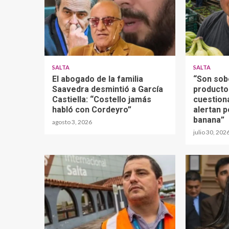
SALTA
SALTA
El abogado de la familia
“Son sob
Saavedra desmintió a García
producto
Castiella: “Costello jamás
cuestion
habló con Cordeyro”
alertan p
banana”
agosto 3, 2026
julio 30, 202