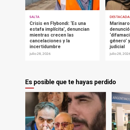
SALTA
DESTACAD
Crisis en Flybondi: ‘Es una
Marinaro
estafa implícita’, denuncian
denunció
mientras crecen las
‘difamaci
cancelaciones y la
género’ y
incertidumbre
judicial
julio 28, 2026
julio 28, 202
Es posible que te hayas perdido