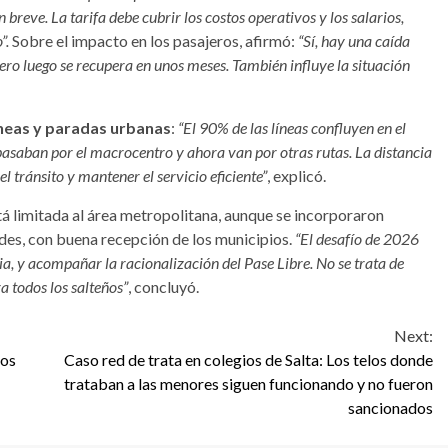
 breve. La tarifa debe cubrir los costos operativos y los salarios,
”.
Sobre el impacto en los pasajeros, afirmó:
“Sí, hay una caída
pero luego se recupera en unos meses. También influye la situación
líneas y paradas urbanas
:
“El 90% de las líneas confluyen en el
asaban por el macrocentro y ahora van por otras rutas. La distancia
l tránsito y mantener el servicio eficiente”
, explicó.
stá limitada al área metropolitana, aunque se incorporaron
des, con buena recepción de los municipios.
“El desafío de 2026
cia, y acompañar la racionalización del Pase Libre. No se trata de
ra todos los salteños”
, concluyó.
Next:
cos
Caso red de trata en colegios de Salta: Los telos donde
trataban a las menores siguen funcionando y no fueron
sancionados