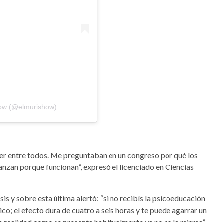
how (@elmurishow)
er entre todos. Me preguntaban en un congreso por qué los
anzan porque funcionan”, expresó el licenciado en Ciencias
is y sobre esta última alertó: “si no recibís la psicoeducación
o; el efecto dura de cuatro a seis horas y te puede agarrar un
 la realidad como se presenta habitualmente ya no es la misma”.