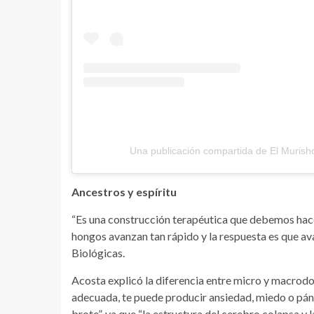
Una publicación compartida de El Muris
Ancestros y espíritu
“Es una construcción terapéutica que debemos hac
hongos avanzan tan rápido y la respuesta es que av
Biológicas.
Acosta explicó la diferencia entre micro y macrodos
adecuada, te puede producir ansiedad, miedo o pánic
brote”, ya que “la estructura del cerebro colapsa y