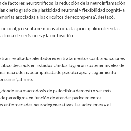
n de factores neurotróficos, la reducción de la neuroinflamación
an cierto grado de plasticidad neuronal y flexibilidad cognitiva.
morias asociadas a los circuitos de recompensa”, destacó.
mocional, y rescata neuronas atrofiadas principalmente en las
a toma de decisiones y la motivación.
stran resultados alentadores en tratamientos contra adicciones
ático de crack en Estados Unidos lograron sostener niveles de
r una macrodosis acompañada de psicoterapia y seguimiento
onsumir”, afirmó.
lo, donde una macrodosis de psilocibina demostró ser más
io de paradigma en función de atender padecimientos
as enfermedades neurodegenerativas, las adicciones y el