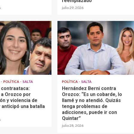
reemplazado
6
julio 29, 2026
A
POLÍTICA
SALTA
POLÍTICA
SALTA
 contraataca:
Hernández Berni contra
 a Orozco por
Orozco: “Es un cobarde, lo
ón y violencia de
llamé y no atendió. Quizás
 anticipó una batalla
tenga problemas de
adicciones, puede ir con
Quintar”
6
julio 28, 2026