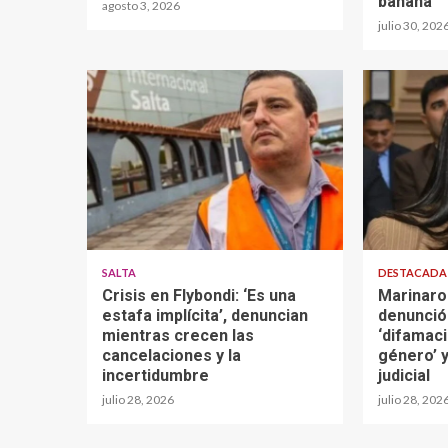
banana”
agosto 3, 2026
julio 30, 202
SALTA
DESTACAD
Crisis en Flybondi: ‘Es una
Marinaro
estafa implícita’, denuncian
denunció
mientras crecen las
‘difamaci
cancelaciones y la
género’ y
incertidumbre
judicial
julio 28, 2026
julio 28, 202