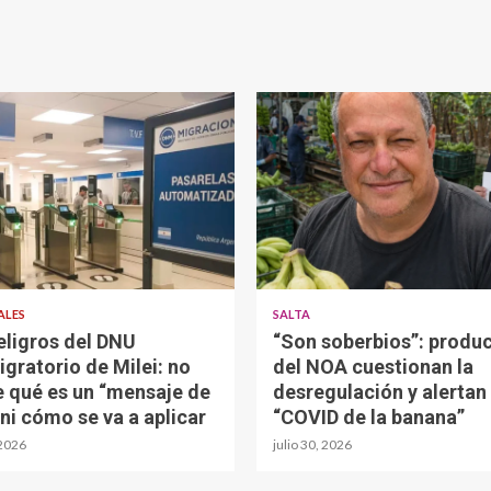
ALES
SALTA
eligros del DNU
“Son soberbios”: produ
igratorio de Milei: no
del NOA cuestionan la
e qué es un “mensaje de
desregulación y alertan 
 ni cómo se va a aplicar
“COVID de la banana”
 2026
julio 30, 2026