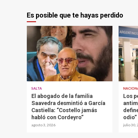
Es posible que te hayas perdido
SALTA
NACION
El abogado de la familia
Los p
Saavedra desmintió a García
antim
Castiella: “Costello jamás
defin
habló con Cordeyro”
odio”
agosto 3, 2026
julio 30,