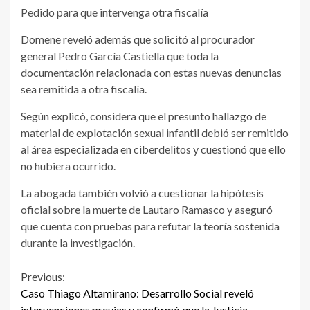
Pedido para que intervenga otra fiscalía
Domene reveló además que solicitó al procurador
general Pedro García Castiella que toda la
documentación relacionada con estas nuevas denuncias
sea remitida a otra fiscalía.
Según explicó, considera que el presunto hallazgo de
material de explotación sexual infantil debió ser remitido
al área especializada en ciberdelitos y cuestionó que ello
no hubiera ocurrido.
La abogada también volvió a cuestionar la hipótesis
oficial sobre la muerte de Lautaro Ramasco y aseguró
que cuenta con pruebas para refutar la teoría sostenida
durante la investigación.
Continue
Previous:
Caso Thiago Altamirano: Desarrollo Social reveló
Reading
intervenciones previas y confirmó que la Justicia