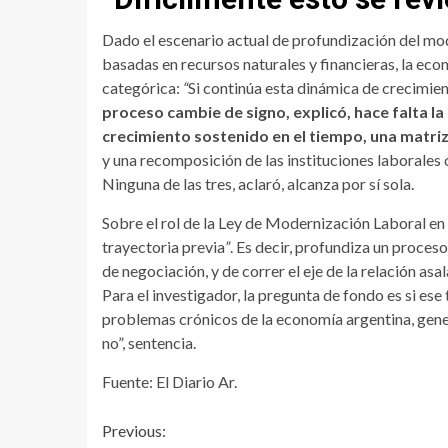
Dado el escenario actual de profundización del mo
basadas en recursos naturales y financieras, la econ
categórica:
“
Si continúa esta dinámica de crecimient
proceso cambie de signo, explicó, hace falta l
crecimiento sostenido en el tiempo, una matri
y una recomposición de las instituciones laborales 
Ninguna de las tres, aclaró, alcanza por sí sola.
Sobre el rol de la Ley de Modernización Laboral en
trayectoria previa
”
. Es decir, profundiza un proces
de negociación, y de correr el eje de la relación as
Para el investigador, la pregunta de fondo es si ese
problemas crónicos de la economía argentina, gen
no”, sentencia.
Fuente: El Diario Ar.
Continue
Previous: