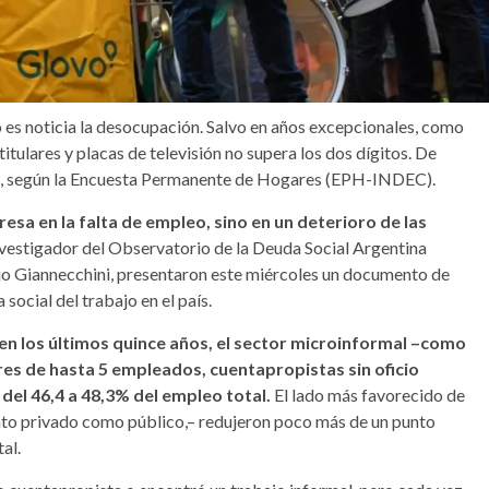
es noticia la desocupación. Salvo en años excepcionales, como
itulares y placas de televisión no supera los dos dígitos. De
25, según la Encuesta Permanente de Hogares (EPH-INDEC).
esa en la falta de empleo, sino en un deterioro de las
vestigador del Observatorio de la Deuda Social Argentina
ejo Giannecchini, presentaron este miércoles un documento de
social del trabajo en el país.
en los últimos quince años, el sector microinformal –como
res de hasta 5 empleados, cuentapropistas sin oficio
del 46,4 a 48,3% del empleo total.
El lado más favorecido de
anto privado como público,– redujeron poco más de un punto
al.