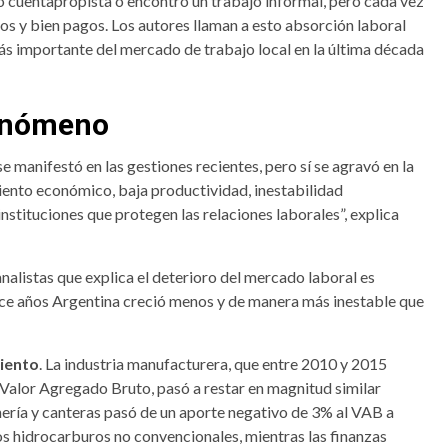
zo cuentapropista o encontró un trabajo informal, pero cada vez
s y bien pagos. Los autores llaman a esto absorción laboral
ás importante del mercado de trabajo local en la última década
fenómeno
 manifestó en las gestiones recientes, pero sí se agravó en la
ento económico, baja productividad, inestabilidad
stituciones que protegen las relaciones laborales”, explica
analistas que explica el deterioro del mercado laboral es
ince años Argentina creció menos y de manera más inestable que
iento
. La industria manufacturera, que entre 2010 y 2015
Valor Agregado Bruto, pasó a restar en magnitud similar
nería y canteras pasó de un aporte negativo de 3% al VAB a
os hidrocarburos no convencionales, mientras las finanzas