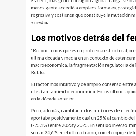
Es decir, más gente consiguió alguna changa, se hi
menos gente accedió a empleos formales, protegido
regresiva y sostienen que constituye la mutación m
y media.
Los motivos detrás del 
“Reconocemos que es un problema estructural, no se
última década y media en un contexto de estancami
macroeconómica, la fragmentación regulatoria de in
Robles.
El factor más intuitivo y de amplio consenso entre 
el
estancamiento económico
. En los últimos qu
en la década anterior.
Pero, además,
cambiaron los motores de crecim
aportaba positivamente casi un 25% al cambio del 
(-25,1%) entre 2023 y 2025. En sentido inverso, mi
sumar 24,6% en el último tramo, con el empuje de l