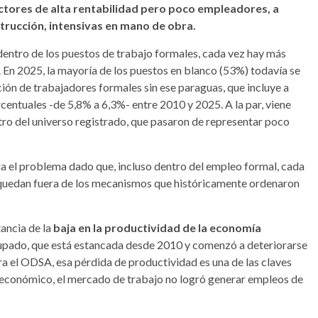
ctores de alta rentabilidad pero poco empleadores, a
strucción, intensivas en mano de obra.
 dentro de los puestos de trabajo formales, cada vez hay más
. En 2025, la mayoría de los puestos en blanco (53%) todavía se
ción de trabajadores formales sin ese paraguas, que incluye a
entuales -de 5,8% a 6,3%- entre 2010 y 2025. A la par, viene
tro del universo registrado, que pasaron de representar poco
a el problema dado que, incluso dentro del empleo formal, cada
 quedan fuera de los mecanismos que históricamente ordenaron
tancia de la
baja en la productividad de la economía
pado, que está estancada desde 2010 y comenzó a deteriorarse
 el ODSA, esa pérdida de productividad es una de las claves
e económico, el mercado de trabajo no logró generar empleos de