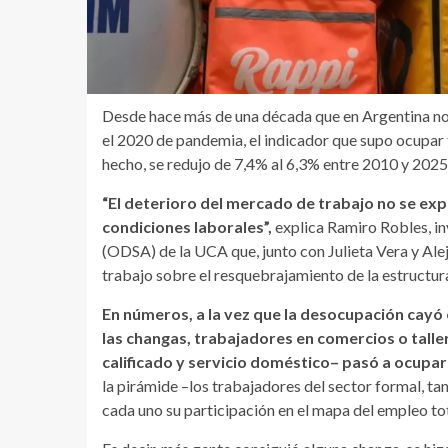
Desde hace más de una década que en Argentina no 
el 2020 de pandemia, el indicador que supo ocupar t
hecho, se redujo de 7,4% al 6,3% entre 2010 y 20
“El deterioro del mercado de trabajo no se expr
condiciones laborales”,
explica Ramiro Robles, in
(ODSA) de la UCA que, junto con Julieta Vera y Al
trabajo sobre el resquebrajamiento de la estructura 
En números, a la vez que la desocupación cayó 
las changas, trabajadores en comercios o talle
calificado y servicio doméstico– pasó a ocupar 
la pirámide –los trabajadores del sector formal, t
cada uno su participación en el mapa del empleo tot