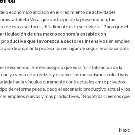
delo económico anclado en el crecimiento de actividades
omista Julieta Vera, que participó de la presentación, fue
o de estos sectores, difícilmente esto se revierta”.
Para que el
a articulación de una macroeconomía estable con
z productiva que favorezca a sectores intensivos
en empleo
capaz de ampliar la protección en lugar de seguir erosionándola.
 este escenario, Robles aseguró que
es la “cristalización de la
o que ya venía de atomizar y disolver los mecanismos colectivos
alariada hacia vínculos puramente contractuales entre privados.
 tipo de reforma puede, dado el escenario productivo actual y los
erar empleos nuevos y más productivos. “Nosotros creemos que
Next: