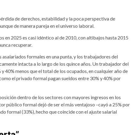
pérdida de derechos, estabilidad y la poca perspectiva de
aunque de manera pareja en el universo laboral.
dos en 2025 es casi idéntico al de 2010, con altibajos hasta 2015
nunca recuperar.
s asalariados formales en una punta, y los trabajadores del
amente intacta a lo largo de los quince años. Un trabajador del
 y 40% menos que el total de los ocupados, en cualquier año de
ico como el privado formal pagan sueldos entre 30% y 40% por
sición dentro de los sectores con mayores ingresos en los
ector público formal dejó de ser el más ventajoso –cayó a 25% por
o formal (33%), hecho que coincide con el ajuste salarial
erta”