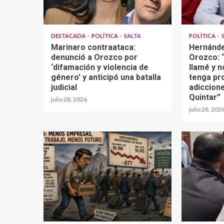
DESTACADA
POLÍTICA
SALTA
POLÍTICA
Marinaro contraataca:
Hernánde
denunció a Orozco por
Orozco: “
‘difamación y violencia de
llamé y n
género’ y anticipó una batalla
tenga pr
judicial
adiccione
Quintar”
julio 28, 2026
julio 28, 202