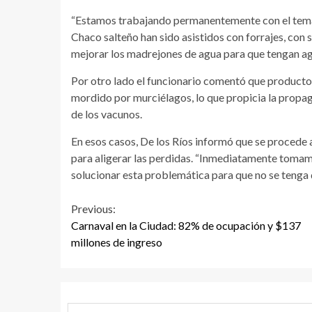
“Estamos trabajando permanentemente con el tema d
Chaco salteño han sido asistidos con forrajes, con 
mejorar los madrejones de agua para que tengan agu
Por otro lado el funcionario comentó que product
mordido por murciélagos, lo que propicia la propa
de los vacunos.
En esos casos, De los Ríos informó que se procede 
para aligerar las perdidas. “Inmediatamente toma
solucionar esta problemática para que no se tenga qu
Continue
Previous:
Carnaval en la Ciudad: 82% de ocupación y $137
Reading
millones de ingreso