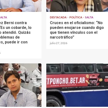
SALTA
DESTACADA
POLÍTICA
SALTA
z Berni contra
Cruces en el oficialismo: “No
Es un cobarde, lo
pueden enojarse cuando digo
o atendió. Quizás
que tienen vínculos con el
oblemas de
narcotráfico”
s, puede ir con
julio 27, 2026
6