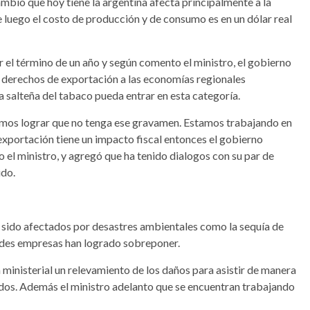
cambio que hoy tiene la argentina afecta principalmente a la
e luego el costo de producción y de consumo es en un dólar real
r el término de un año y según comento el ministro, el gobierno
e derechos de exportación a las economías regionales
ria salteña del tabaco pueda entrar en esta categoría.
amos lograr que no tenga ese gravamen. Estamos trabajando en
xportación tiene un impacto fiscal entonces el gobierno
vo el ministro, y agregó que ha tenido dialogos con su par de
ido.
n sido afectados por desastres ambientales como la sequía de
ndes empresas han logrado sobreponer.
 ministerial un relevamiento de los daños para asistir de manera
dos. Además el ministro adelanto que se encuentran trabajando