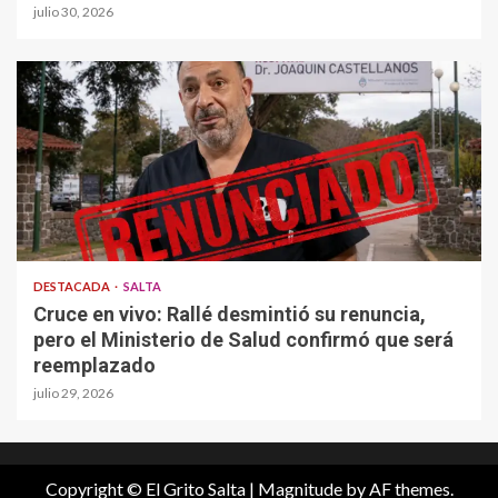
julio 30, 2026
DESTACADA
SALTA
Cruce en vivo: Rallé desmintió su renuncia,
pero el Ministerio de Salud confirmó que será
reemplazado
julio 29, 2026
Copyright © El Grito Salta
|
Magnitude
by AF themes.