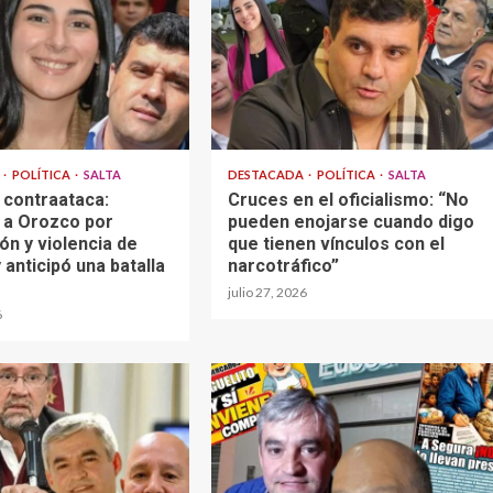
A
POLÍTICA
SALTA
DESTACADA
POLÍTICA
SALTA
 contraataca:
Cruces en el oficialismo: “No
 a Orozco por
pueden enojarse cuando digo
ón y violencia de
que tienen vínculos con el
 anticipó una batalla
narcotráfico”
julio 27, 2026
6