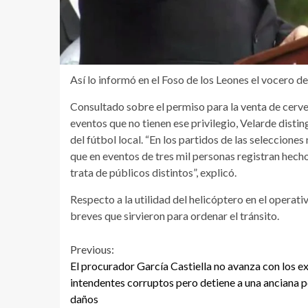
Así lo informó en el Foso de los Leones el vocero de
Consultado sobre el permiso para la venta de cerve
eventos que no tienen ese privilegio, Velarde distin
del fútbol local. “En los partidos de las selecciones
que en eventos de tres mil personas registran hecho
trata de públicos distintos”, explicó.
Respecto a la utilidad del helicóptero en el operat
breves que sirvieron para ordenar el tránsito.
Continue
Previous:
El procurador García Castiella no avanza con los e
Reading
intendentes corruptos pero detiene a una anciana 
daños