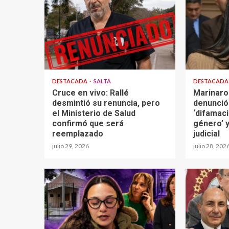
DESTACADA
SALTA
DESTACAD
Cruce en vivo: Rallé
Marinaro
desmintió su renuncia, pero
denunció
el Ministerio de Salud
‘difamaci
confirmó que será
género’ y
reemplazado
judicial
julio 29, 2026
julio 28, 202