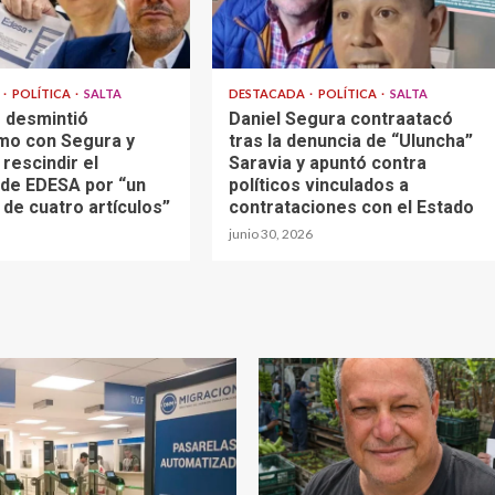
A
POLÍTICA
SALTA
DESTACADA
POLÍTICA
SALTA
 desmintió
Daniel Segura contraatacó
smo con Segura y
tras la denuncia de “Uluncha”
rescindir el
Saravia y apuntó contra
 de EDESA por “un
políticos vinculados a
de cuatro artículos”
contrataciones con el Estado
junio 30, 2026