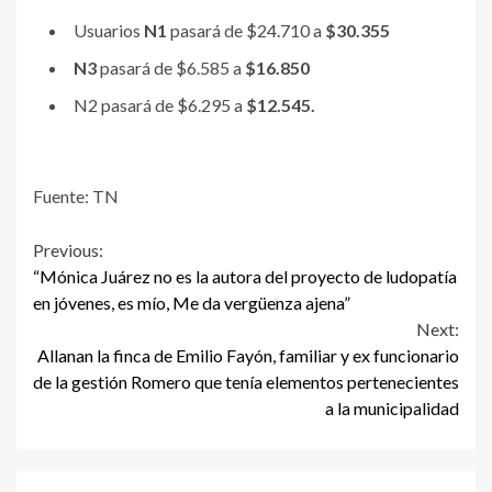
Usuarios
N1
pasará de $24.710 a
$30.355
N3
pasará de $6.585 a
$16.850
N2 pasará de $6.295 a
$12.545.
Fuente: TN
Continue
Previous:
“Mónica Juárez no es la autora del proyecto de ludopatía
Reading
en jóvenes, es mío, Me da vergüenza ajena”
Next:
Allanan la finca de Emilio Fayón, familiar y ex funcionario
de la gestión Romero que tenía elementos pertenecientes
a la municipalidad