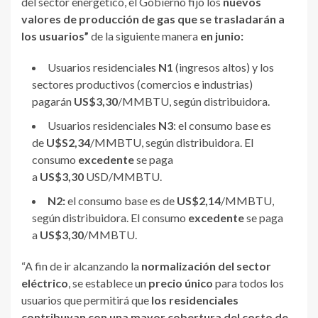
del sector
energético, el Gobierno fijó los
nuevos
valores de producción de gas que se trasladarán a
los usuarios”
de la siguiente manera
en junio:
Usuarios residenciales
N1
(ingresos altos) y los
sectores productivos (comercios e industrias)
pagarán
US$3,30
/MMBTU, según distribuidora.
Usuarios residenciales
N3
: el consumo base es
de
U$S2,34
/MMBTU, según distribuidora. El
consumo
excedente
se paga
a
US$3,30
USD/MMBTU.
N2:
el consumo base es de
US$2,14
/MMBTU,
según distribuidora. El consumo
excedente
se paga
a
US$3,30
/MMBTU.
“A fin de ir alcanzando la
normalización del sector
eléctrico
, se establece un
precio único
para todos los
usuarios que permitirá que
los residenciales
contribuyan con una mayor cobertura del costo de