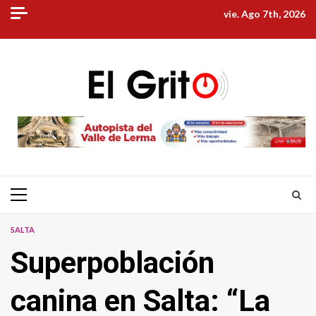
Skip
vie. Ago 7th, 2026
to
content
Primary
Menu
SALTA
Superpoblación
canina en Salta: “La