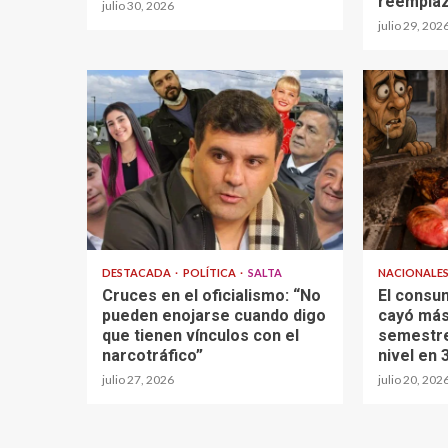
reempla
julio 30, 2026
julio 29, 202
DESTACADA
POLÍTICA
SALTA
NACIONALE
Cruces en el oficialismo: “No
El consu
pueden enojarse cuando digo
cayó más
que tienen vínculos con el
semestre
narcotráfico”
nivel en 
julio 27, 2026
julio 20, 202