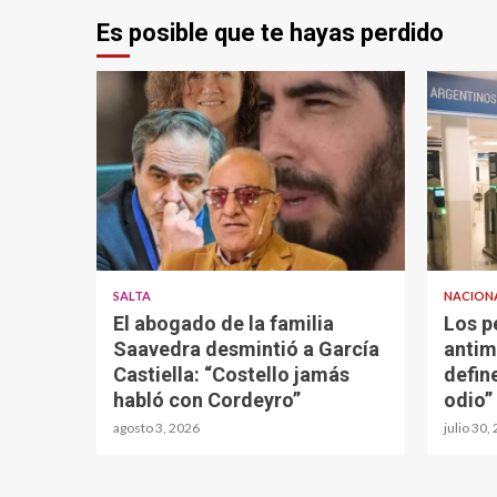
Es posible que te hayas perdido
SALTA
NACION
El abogado de la familia
Los p
Saavedra desmintió a García
antim
Castiella: “Costello jamás
defin
habló con Cordeyro”
odio”
agosto 3, 2026
julio 30,