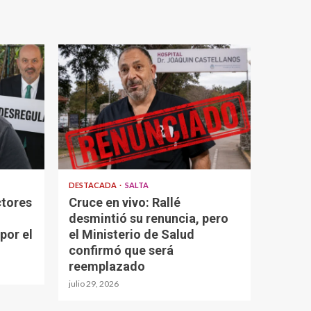
DESTACADA
SALTA
ctores
Cruce en vivo: Rallé
desmintió su renuncia, pero
por el
el Ministerio de Salud
confirmó que será
reemplazado
julio 29, 2026