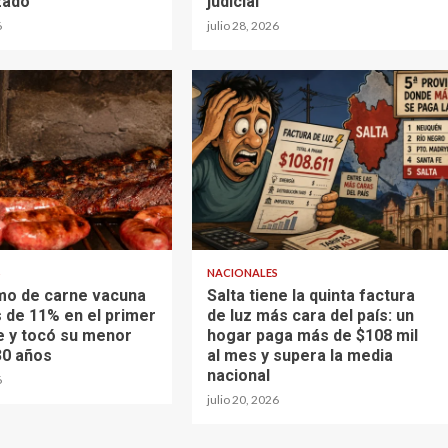
zado
judicial
6
julio 28, 2026
S
NACIONALES
mo de carne vacuna
Salta tiene la quinta factura
 de 11% en el primer
de luz más cara del país: un
 y tocó su menor
hogar paga más de $108 mil
30 años
al mes y supera la media
nacional
6
julio 20, 2026