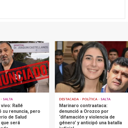
A
SALTA
DESTACADA
POLÍTICA
SALTA
vivo: Rallé
Marinaro contraataca:
ó su renuncia, pero
denunció a Orozco por
erio de Salud
‘difamación y violencia de
 que será
género’ y anticipó una batalla