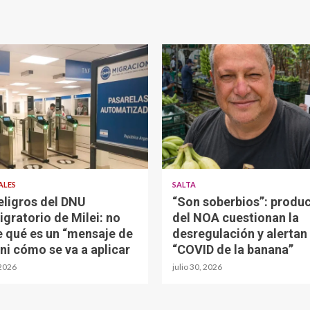
ALES
SALTA
eligros del DNU
“Son soberbios”: produ
igratorio de Milei: no
del NOA cuestionan la
e qué es un “mensaje de
desregulación y alertan 
 ni cómo se va a aplicar
“COVID de la banana”
 2026
julio 30, 2026