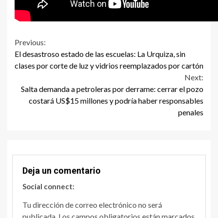
Continue
Previous:
El desastroso estado de las escuelas: La Urquiza, sin
Reading
clases por corte de luz y vidrios reemplazados por cartón
Next:
Salta demanda a petroleras por derrame: cerrar el pozo
costará US$15 millones y podría haber responsables
penales
Deja un comentario
Social connect:
Tu dirección de correo electrónico no será
publicada.
Los campos obligatorios están marcados