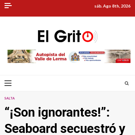
Skip
sáb. Ago 8th, 2026
to
content
Primary
Menu
SALTA
“¡Son ignorantes!”:
Seaboard secuestró y