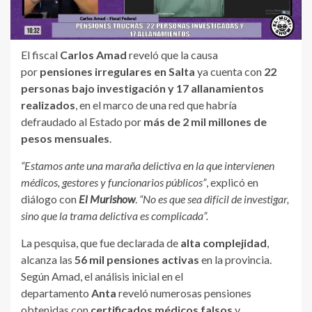
El fiscal
Carlos Amad
reveló que la causa
por
pensiones irregulares en Salta
ya cuenta con
22
personas bajo investigación y 17 allanamientos
realizados
, en el marco de una red que habría
defraudado al Estado por
más de 2 mil millones de
pesos mensuales
.
“Estamos ante una maraña delictiva en la que intervienen
médicos, gestores y funcionarios públicos”
, explicó en
diálogo con
El Murishow
.
“No es que sea difícil de investigar,
sino que la trama delictiva es complicada”.
La pesquisa, que fue declarada de
alta complejidad
,
alcanza las
56 mil pensiones activas
en la provincia.
Según Amad, el análisis inicial en el
departamento
Anta
reveló numerosas pensiones
obtenidas con
certificados médicos falsos
y