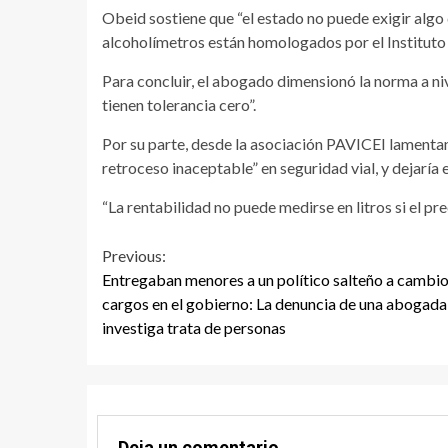
Obeid sostiene que “el estado no puede exigir algo
alcoholímetros están homologados por el Instituto N
Para concluir, el abogado dimensionó la norma a niv
tienen tolerancia cero”.
Por su parte, desde la asociación PAVICEI lamentan 
retroceso inaceptable” en seguridad vial, y dejaría 
“La rentabilidad no puede medirse en litros si el pr
Continue
Previous:
Entregaban menores a un político salteño a cambio
Reading
cargos en el gobierno: La denuncia de una abogada
investiga trata de personas
Deja un comentario