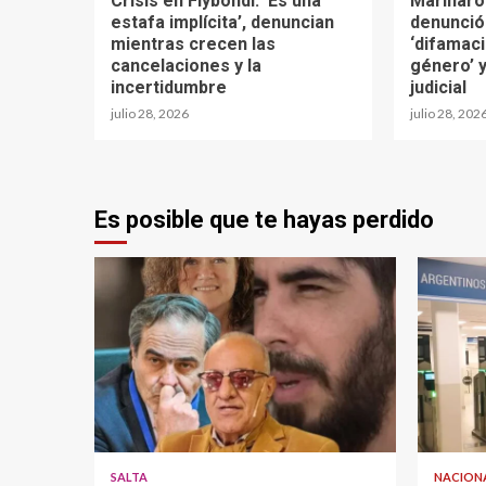
Crisis en Flybondi: ‘Es una
Marinaro
estafa implícita’, denuncian
denunció
mientras crecen las
‘difamaci
cancelaciones y la
género’ y
incertidumbre
judicial
julio 28, 2026
julio 28, 202
Es posible que te hayas perdido
SALTA
NACION