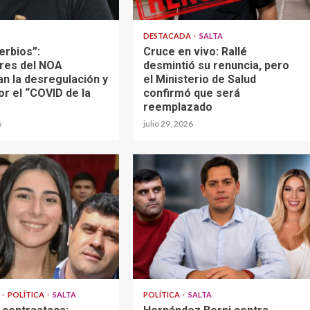
DESTACADA
SALTA
erbios”:
Cruce en vivo: Rallé
res del NOA
desmintió su renuncia, pero
an la desregulación y
el Ministerio de Salud
or el “COVID de la
confirmó que será
reemplazado
6
julio 29, 2026
A
POLÍTICA
SALTA
POLÍTICA
SALTA