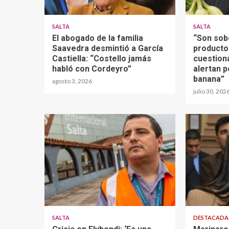
SALTA
SALTA
El abogado de la familia
“Son sob
Saavedra desmintió a García
producto
Castiella: “Costello jamás
cuestion
habló con Cordeyro”
alertan p
banana”
agosto 3, 2026
julio 30, 202
SALTA
DESTACAD