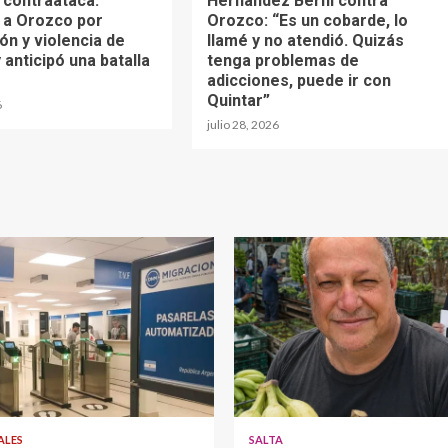
 contraataca:
Hernández Berni contra
 a Orozco por
Orozco: “Es un cobarde, lo
ón y violencia de
llamé y no atendió. Quizás
 anticipó una batalla
tenga problemas de
adicciones, puede ir con
Quintar”
6
julio 28, 2026
ALES
SALTA