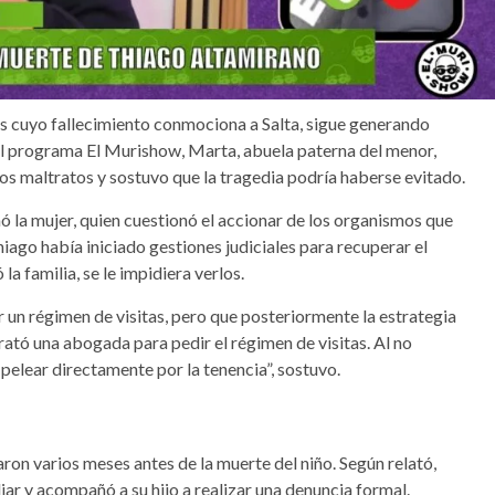
os cuyo fallecimiento conmociona a Salta, sigue generando
 al programa El Murishow, Marta, abuela paterna del menor,
os maltratos y sostuvo que la tragedia podría haberse evitado.
mó la mujer, quien cuestionó el accionar de los organismos que
Thiago había iniciado gestiones judiciales para recuperar el
a familia, se le impidiera verlos.
 un régimen de visitas, pero que posteriormente la estrategia
trató una abogada para pedir el régimen de visitas. Al no
 pelear directamente por la tenencia”, sostuvo.
on varios meses antes de la muerte del niño. Según relató,
iar y acompañó a su hijo a realizar una denuncia formal.