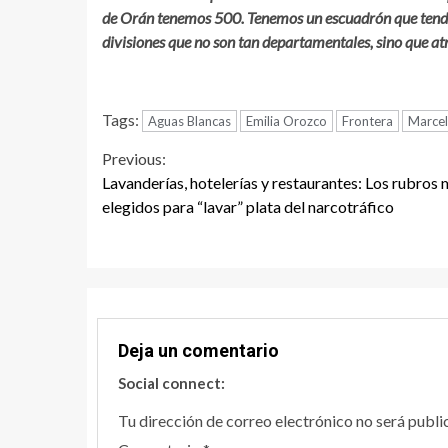
de Orán tenemos 500. Tenemos un escuadrón que tendrá e
divisiones que no son tan departamentales, sino que at
Tags:
Aguas Blancas
Emilia Orozco
Frontera
Marce
Continue
Previous:
Lavanderías, hotelerías y restaurantes: Los rubros
Reading
elegidos para “lavar” plata del narcotráfico
Deja un comentario
Social connect:
Tu dirección de correo electrónico no será publi