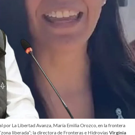
al por La Libertad Avanza, María Emilia Orozco, en la frontera
zona liberada”; la directora de Fronteras e Hidrovías
Virginia