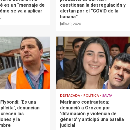
ué es un “mensaje de
cuestionan la desregulación y
cómo se va a aplicar
alertan por el “COVID de la
banana”
6
julio 30, 2026
DESTACADA
POLÍTICA
SALTA
 Flybondi: ‘Es una
Marinaro contraataca:
plícita’, denuncian
denunció a Orozco por
 crecen las
‘difamación y violencia de
ones y la
género’ y anticipó una batalla
umbre
judicial