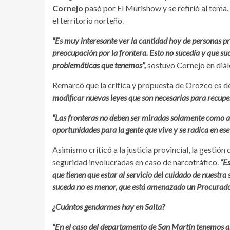
Cornejo
pasó por El Murishow y se refirió al tema. 
el territorio norteño.
“
E
s muy interesante ver la cantidad hoy de personas pr
preocupación por la frontera. Esto no sucedía y que su
problemáticas que tenemos”,
sostuvo Cornejo en diál
Remarcó que la crítica y propuesta de Orozco es d
modificar nuevas leyes que son necesarias para recuper
“Las fronteras no deben ser miradas solamente como al
oportunidades para la gente que vive y se radica en ese
Asimismo criticó a la justicia provincial, la gesti
seguridad involucradas en caso de narcotráfico.
“Es
que tienen que estar al servicio del cuidado de nuestr
suceda no es menor, que está amenazado un Procurador
¿Cuántos gendarmes hay en Salta?
“En el caso del departamento de San Martín tenemos a