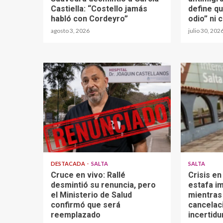
Castiella: “Costello jamás
define q
habló con Cordeyro”
odio” ni 
agosto 3, 2026
julio 30, 202
DESTACADA
SALTA
SALTA
Cruce en vivo: Rallé
Crisis en
desmintió su renuncia, pero
estafa im
el Ministerio de Salud
mientras
confirmó que será
cancelaci
reemplazado
incertid