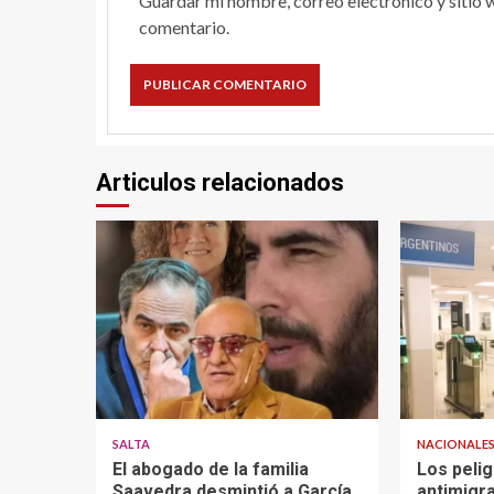
Guardar mi nombre, correo electrónico y sitio 
comentario.
Articulos relacionados
SALTA
NACIONALE
El abogado de la familia
Los peli
Saavedra desmintió a García
antimigra