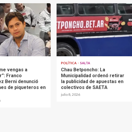
POLÍTICA
SALTA
 me vengas a
Chau Betponcho: La
”: Franco
Municipalidad ordenó retirar
z Berni denunció
la publicidad de apuestas en
nes de piqueteros en
colectivos de SAETA
julio 8, 2026
6