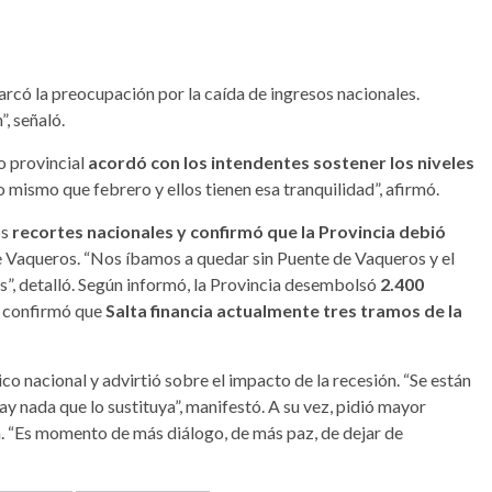
marcó la preocupación por la caída de ingresos nacionales.
, señaló.
o provincial
acordó con los intendentes sostener los niveles
o mismo que febrero y ellos tienen esa tranquilidad”, afirmó.
os
recortes nacionales y confirmó que la Provincia debió
de Vaqueros. “Nos íbamos a quedar sin Puente de Vaqueros y el
, detalló. Según informó, la Provincia desembolsó
2.400
n confirmó que
Salta financia actualmente tres tramos de la
o nacional y advirtió sobre el impacto de la recesión. “Se están
y nada que lo sustituya”, manifestó. A su vez, pidió mayor
a. “Es momento de más diálogo, de más paz, de dejar de