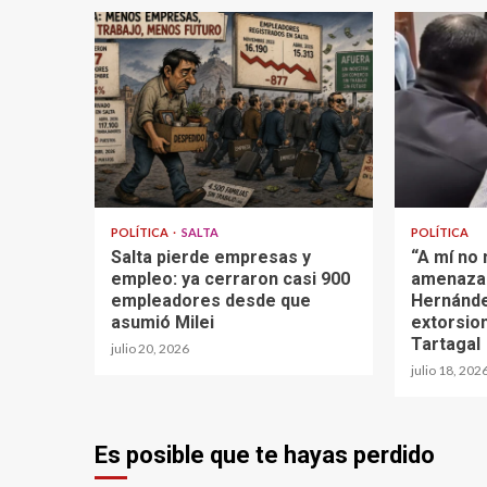
POLÍTICA
SALTA
POLÍTICA
Salta pierde empresas y
“A mí no
empleo: ya cerraron casi 900
amenazar
empleadores desde que
Hernánde
asumió Milei
extorsio
Tartagal
julio 20, 2026
julio 18, 202
Es posible que te hayas perdido