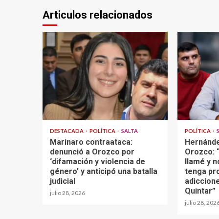
Articulos relacionados
DESTACADA
POLÍTICA
SALTA
POLÍTICA
Marinaro contraataca:
Hernánde
denunció a Orozco por
Orozco: “
‘difamación y violencia de
llamé y n
género’ y anticipó una batalla
tenga pr
judicial
adiccione
Quintar”
julio 28, 2026
julio 28, 202