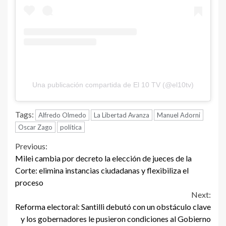
Una publicación compartida de El 10 TV (@el10tv)
Tags:
Alfredo Olmedo
La Libertad Avanza
Manuel Adorni
Oscar Zago
política
Continue
Previous:
Milei cambia por decreto la elección de jueces de la
Reading
Corte: elimina instancias ciudadanas y flexibiliza el
proceso
Next:
Reforma electoral: Santilli debutó con un obstáculo clave
y los gobernadores le pusieron condiciones al Gobierno