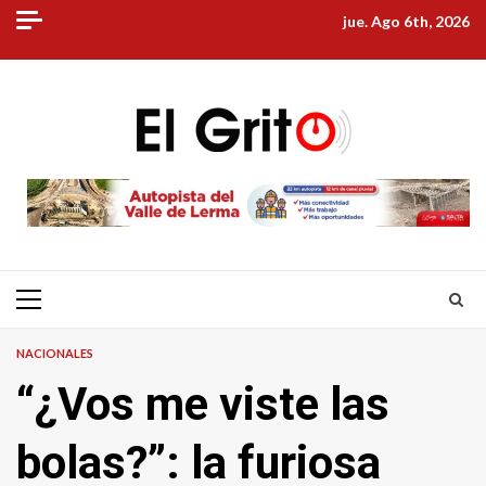
Skip
jue. Ago 6th, 2026
to
content
Primary
Menu
NACIONALES
“¿Vos me viste las
bolas?”: la furiosa