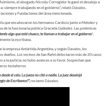
. Asimismo, el abogado Nicolás Corregidor le ganó el desalojo a
ca; siempre trabajando en el gobierno”, relató Dávalos.
ciaciones y Fundaciones del área mencionada.
stafa que encabezaron los hermanos Cardozo junto a Méndez y
rma de la funcionaria pública Graciela Galíndez. Las polémicas
 tenés algo que está chueco, te llaman a trabajar en el gobierno
”,
lmente la escribana.
de la empresa Antártida Argentina, y según Davalos, los
os dueños. Los vecinos de San Rafel detectaron más de 20 casos
os a la justicia, no hubo avances a su favor. Sospechan que
eros testaferros
desde el celu. La jueza no citó a nadie. La juez desalojó
gio de Escribanos?”,
reclamó Dávalos.