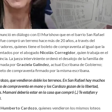
nunció en diálogo con El Murishow que en el barrio San Rafael
fue compró un terreno hace más de 20 años, a través del
dores, quienes tiene el boleto de compraventa al igual que la
resentados por el abogado
Nicolás Corregidor
, quien trabaja en el
ncia. La jueza interviniente ordenó el desalojo de la familia de
irmada por
Graciela Galíndez,
actual Escribana de Gobierno;
leto de compraventa firmado por la misma escribana.
rdozo, que vendieron doble los terrenos. En San Rafael hay muchos
eto de compraventa en mano y los Cardozo gozan de la libertad,
s. Mamaní debería estar en la casa que compró (..) Te estafan y
.
y Humberto Cardozo
, quienes vendieron los mismos loteos