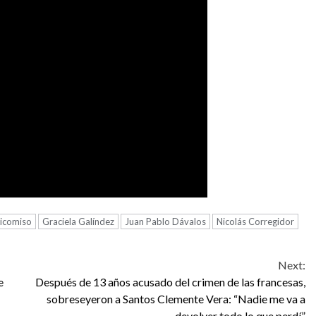
eicomiso
Graciela Galíndez
Juan Pablo Dávalos
Nicolás Corregidor
Next:
e
Después de 13 años acusado del crimen de las francesas,
sobreseyeron a Santos Clemente Vera: “Nadie me va a
devolver todo lo que perdí”