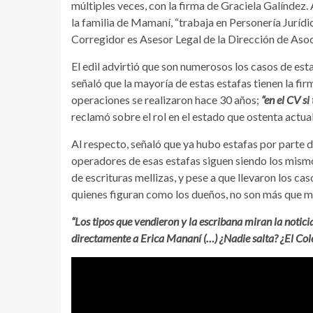
múltiples veces, con la firma de Graciela Galíndez
la familia de Mamaní, “trabaja en Personería Jurídi
Corregidor es Asesor Legal de la Dirección de Aso
El edil advirtió que son numerosos los casos de e
señaló que la mayoría de estas estafas tienen la fi
operaciones se realizaron hace 30 años;
“en el CV si
reclamó sobre el rol en el estado que ostenta actua
Al respecto, señaló que ya hubo estafas por parte 
operadores de esas estafas siguen siendo los mism
de escrituras mellizas, y pese a que llevaron los cas
quienes figuran como los dueños, no son más que m
“Los tipos que vendieron y la escribana miran la noticia 
directamente a Erica Mananí (…) ¿Nadie salta? ¿El Cole