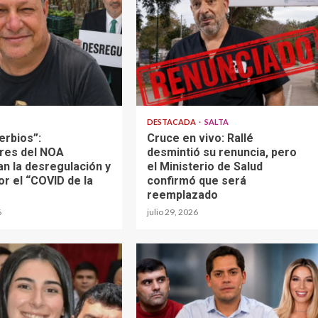
DESTACADA
SALTA
erbios”:
Cruce en vivo: Rallé
res del NOA
desmintió su renuncia, pero
an la desregulación y
el Ministerio de Salud
or el “COVID de la
confirmó que será
reemplazado
6
julio 29, 2026