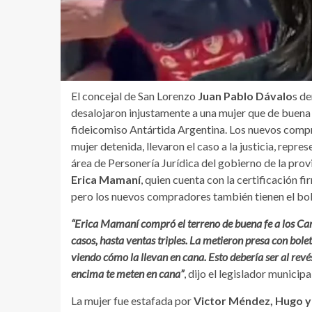
El concejal de San Lorenzo
Juan Pablo Dávalo
s de
desalojaron injustamente a una mujer que de buena 
fideicomiso Antártida Argentina. Los nuevos compra
mujer detenida, llevaron el caso a la justicia, rep
área de Personería Jurídica del gobierno de la provi
Erica Mamaní
, quien cuenta con la certificación f
pero los nuevos compradores también tienen el bo
“Erica Mamaní compró el terreno de buena fe a los Ca
casos, hasta ventas triples. La metieron presa con bol
viendo cómo la llevan en cana. Esto debería ser al revé
encima te meten en cana”
, dijo el legislador municipal
La mujer fue estafada por
Victor Méndez, Hugo 