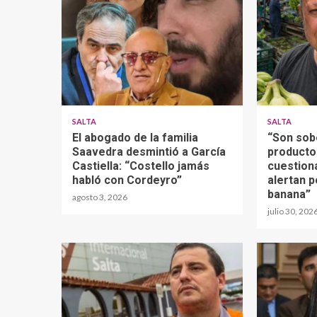
SALTA
SALTA
El abogado de la familia
“Son sob
Saavedra desmintió a García
producto
Castiella: “Costello jamás
cuestion
habló con Cordeyro”
alertan p
banana”
agosto 3, 2026
julio 30, 202