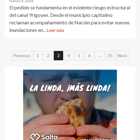
marzo 4, 2026
El pedido se fundamenta en el evidente riesgo estructural
del canal Yrigoyen. Desde el municipio capitalino
reclaman acompañamiento de Nación para evitar nuevas
inundaciones en...
Leer más
Paginación
Previous
1
2
3
4
5
6
…
35
Next
de
entradas